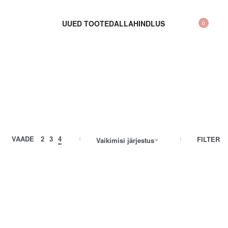
UUED TOOTED
ALLAHINDLUS
0
VAADE
2
3
4
FILTER
Vaikimisi järjestus