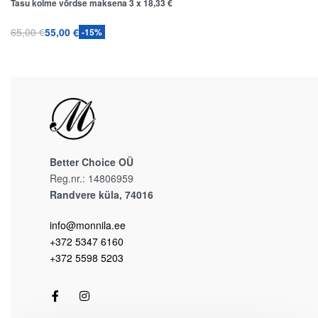
Tasu kolme võrdse maksena 3 x
18,33
€
65,00
€
55,00
€
-15%
Lisa korvi
KIIRVAADE
Better Choice OÜ
Reg.nr.: 14806959
Randvere küla, 74016
info@monnila.ee
+372 5347 6160
+372 5598 5203