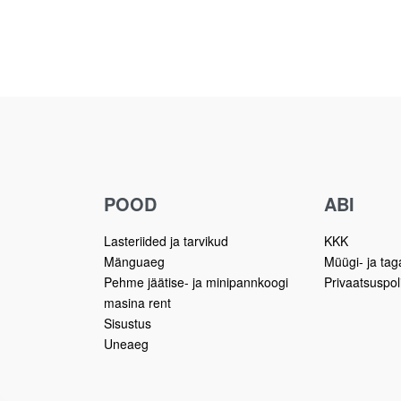
POOD
ABI
Lasteriided ja tarvikud
KKK
Mänguaeg
Müügi- ja ta
Pehme jäätise- ja minipannkoogi
Privaatsuspoli
masina rent
Sisustus
Uneaeg