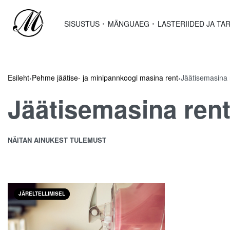
SISUSTUS
MÄNGUAEG
LASTERIIDED JA TA
Esileht
›
Pehme jäätise- ja minipannkoogi masina rent
›
Jäätisemasina 
Jäätisemasina ren
NÄITAN AINUKEST TULEMUST
JÄRELTELLIMISEL